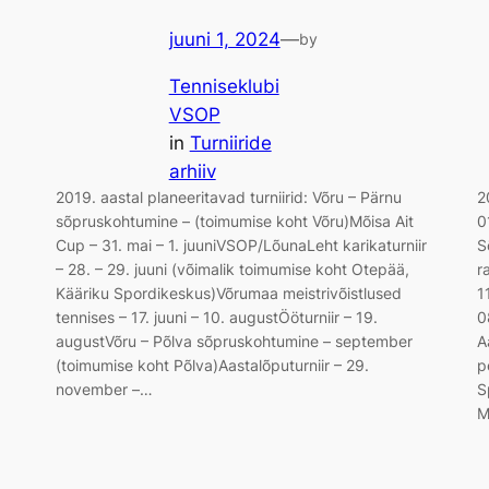
juuni 1, 2024
—
by
Tenniseklubi
VSOP
in
Turniiride
arhiiv
2019. aastal planeeritavad turniirid: Võru – Pärnu
2
sõpruskohtumine – (toimumise koht Võru)Mõisa Ait
0
Cup – 31. mai – 1. juuniVSOP/LõunaLeht karikaturniir
S
– 28. – 29. juuni (võimalik toimumise koht Otepää,
r
Kääriku Spordikeskus)Võrumaa meistrivõistlused
1
tennises – 17. juuni – 10. augustÖöturniir – 19.
0
augustVõru – Põlva sõpruskohtumine – september
A
(toimumise koht Põlva)Aastalõputurniir – 29.
p
november –…
S
M