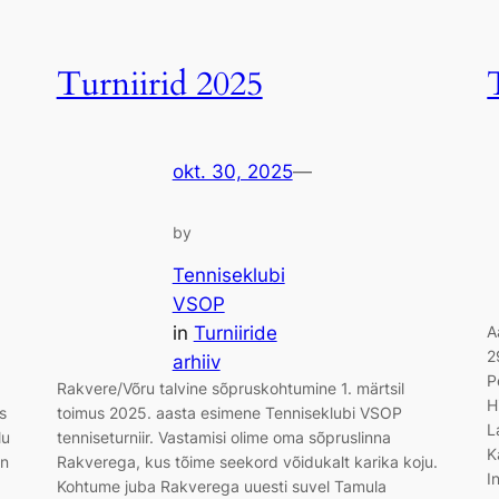
Turniirid 2025
okt. 30, 2025
—
by
Tenniseklubi
VSOP
in
Turniiride
A
2
arhiiv
P
Rakvere/Võru talvine sõpruskohtumine 1. märtsil
H
s
toimus 2025. aasta esimene Tenniseklubi VSOP
L
lu
tenniseturniir. Vastamisi olime oma sõpruslinna
K
on
Rakverega, kus tõime seekord võidukalt karika koju.
I
Kohtume juba Rakverega uuesti suvel Tamula