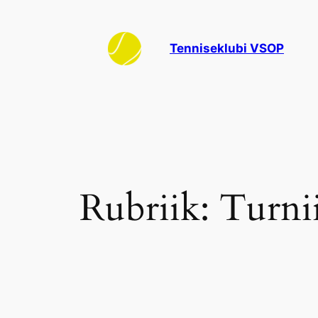
Liigu
sisu
Tenniseklubi VSOP
juurde
Rubriik:
Turnii