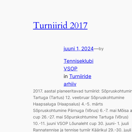
Turniirid 2017
juuni 1, 2024
—
by
Tenniseklubi
VSOP
in
Turniiride
arhiiv
2017. aastal planeeritavad turniirid: Sõpruskohtumi
Tartuga (Tartus) 12. veebruar Sõpruskohtumine
Haapsaluga (Haapsalus) 4.-5. märts
Sõpruskohtumine Pärnuga (Võrus) 6.-7. mai Mõisa a
cup 26.-27. mai Sõpurskohtumine Tartuga (Võrus)
10.-11. juuni VSOP Lõunaleht cup 30. juuni- 1. juuli
Rannatennise ja tennise turniir Käärikul 29.-30. juuli