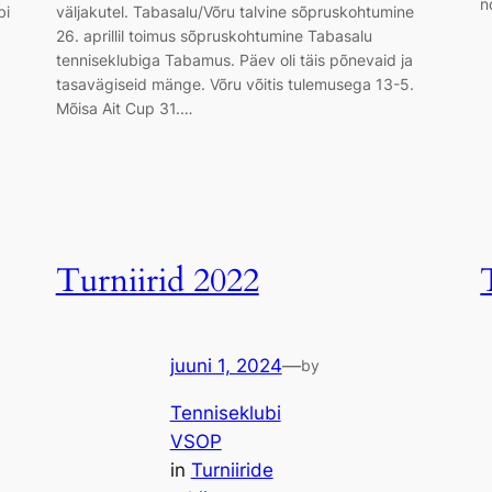
n
bi
väljakutel. Tabasalu/Võru talvine sõpruskohtumine
26. aprillil toimus sõpruskohtumine Tabasalu
tenniseklubiga Tabamus. Päev oli täis põnevaid ja
tasavägiseid mänge. Võru võitis tulemusega 13-5.
Mõisa Ait Cup 31.…
Turniirid 2022
juuni 1, 2024
—
by
Tenniseklubi
VSOP
in
Turniiride