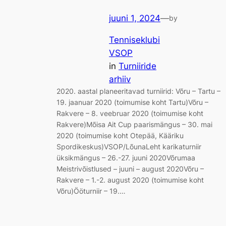
juuni 1, 2024
—
by
Tenniseklubi
VSOP
in
Turniiride
arhiiv
2020. aastal planeeritavad turniirid: Võru – Tartu –
19. jaanuar 2020 (toimumise koht Tartu)Võru –
Rakvere – 8. veebruar 2020 (toimumise koht
Rakvere)Mõisa Ait Cup paarismängus – 30. mai
2020 (toimumise koht Otepää, Kääriku
Spordikeskus)VSOP/LõunaLeht karikaturniir
üksikmängus – 26.-27. juuni 2020Võrumaa
Meistrivõistlused – juuni – august 2020Võru –
Rakvere – 1.-2. august 2020 (toimumise koht
Võru)Ööturniir – 19.…