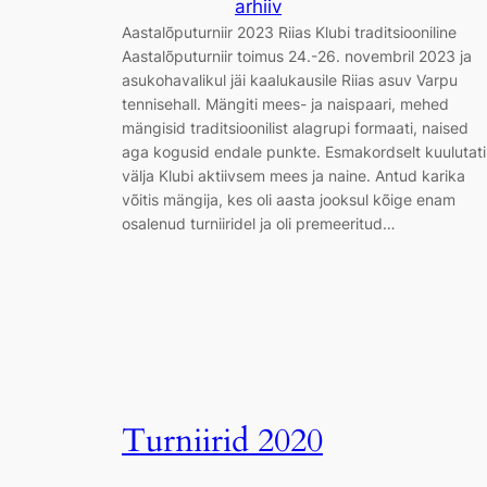
arhiiv
Aastalõputurniir 2023 Riias Klubi traditsiooniline
Aastalõputurniir toimus 24.-26. novembril 2023 ja
asukohavalikul jäi kaalukausile Riias asuv Varpu
tennisehall. Mängiti mees- ja naispaari, mehed
mängisid traditsioonilist alagrupi formaati, naised
aga kogusid endale punkte. Esmakordselt kuulutati
välja Klubi aktiivsem mees ja naine. Antud karika
võitis mängija, kes oli aasta jooksul kõige enam
osalenud turniiridel ja oli premeeritud…
Turniirid 2020