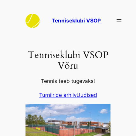
Liigu
sisu
Tenniseklubi VSOP
juurde
Tenniseklubi VSOP
Võru
Tennis teeb tugevaks!
Turniiride arhiiv
Uudised